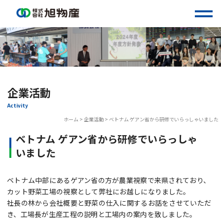
Skip
to
content
企業活動
Activity
ホーム
>
企業活動
>
ベトナム ゲアン省から研修でいらっしゃいました
ベトナム ゲアン省から研修でいらっしゃ
いました
ベトナム中部にあるゲアン省の方が農業視察で来県されており、
カット野菜工場の視察として弊社にお越しになりました。
社長の林から会社概要と野菜の仕入に関するお話をさせていただ
き、工場長が生産工程の説明と工場内の案内を致しました。