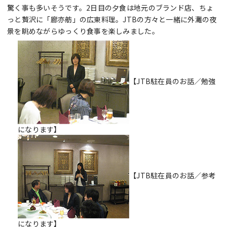
驚く事も多いそうです。2日目の夕食は地元のブランド店、ちょ
っと贅沢に「廊亦舫」の広東料理。JTBの方々と一緒に外灘の夜
景を眺めながらゆっくり食事を楽しみました。
【JTB駐在員のお話／勉強
になります】
【JTB駐在員のお話／参考
になります】