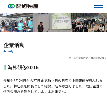
Skip
to
content
企業活動
Activity
ホーム
>
企業活動
>
海外研修2016
海外研修2016
今年も5月24日から27日まで3泊4日の日程で中国研修が行われま
した。林社長を団長として総勢17名が参加しました。成田空港で
恒例の記念撮影をしていよいよ出発です。