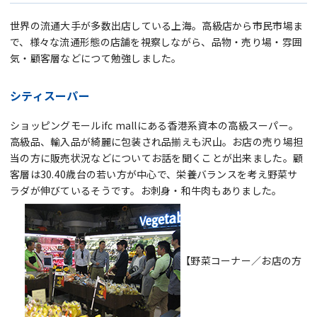
世界の流通大手が多数出店している上海。高級店から市民市場ま
で、様々な流通形態の店舗を視察しながら、品物・売り場・雰囲
気・顧客層などにつて勉強しました。
シティスーパー
ショッピングモールifc mallにある香港系資本の高級スーパー。
高級品、輸入品が綺麗に包装され品揃えも沢山。お店の売り場担
当の方に販売状況などについてお話を聞くことが出来ました。顧
客層は30.40歳台の若い方が中心で、栄養バランスを考え野菜サ
ラダが伸びているそうです。お刺身・和牛肉もありました。
【野菜コーナー／お店の方