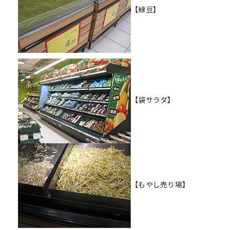
【緑豆】
【袋サラダ】
【もやし売り場】