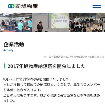
Skip
to
content
企業活動
Activity
ホーム
>
企業活動
>
2017年旭物産納涼祭を開催しました
2017年旭物産納涼祭を開催しました
8月22日に恒例の納涼祭を開催いたしました。
本社が移転して初めての納涼祭ということで、厚生会のメンバー
も準備に気合が入ります。
当日の天候もまずまず。昼から順調に会場設営などの準備を進め
ました。