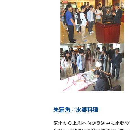
朱家角／水郷料理
蘇州から上海へ向かう途中に水郷の