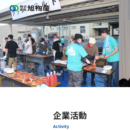
Skip
to
content
企業活動
Activity