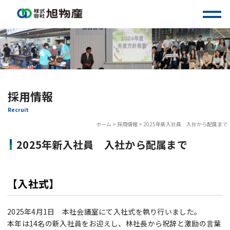
Skip
to
content
採用情報
Recruit
ホーム
>
採用情報
>
2025年新入社員 入社から配属まで
2025年新入社員 入社から配属まで
【入社式】
2025年4月1日 本社会議室にて入社式を執り行いました。
本年は14名の新入社員をお迎えし、林社長から祝辞と激励の言葉