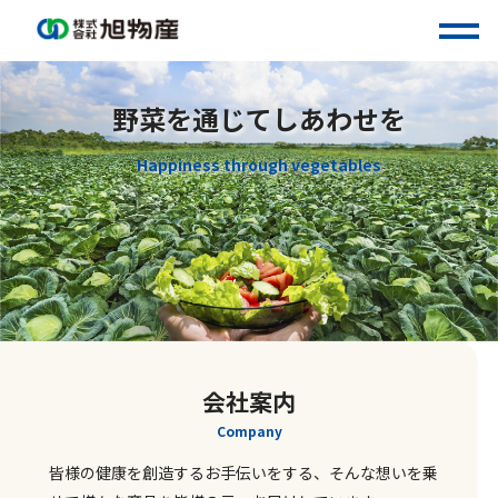
Skip
to
content
野菜を通じてしあわせを
Happiness through vegetables
会社案内
Company
皆様の健康を創造するお手伝いをする、そんな想いを乗